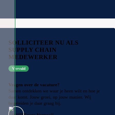
SOLLICITEER NU ALS
SUPPLY CHAIN
MEDEWERKER
Vervuld
Vragen over de vacature?
Samen ontdekken we waar je heen wilt en hoe je
daar komt. Jouw groei, op jouw manier. Wij
begeleiden je daar graag bij.