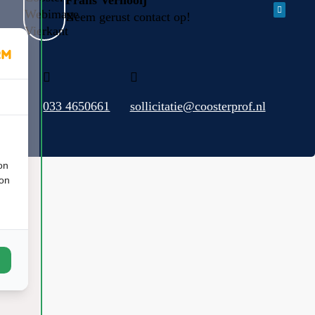
Frans Vernooij
Neem gerust contact op!
033 4650661
sollicitatie@coosterprof.nl
on
ion