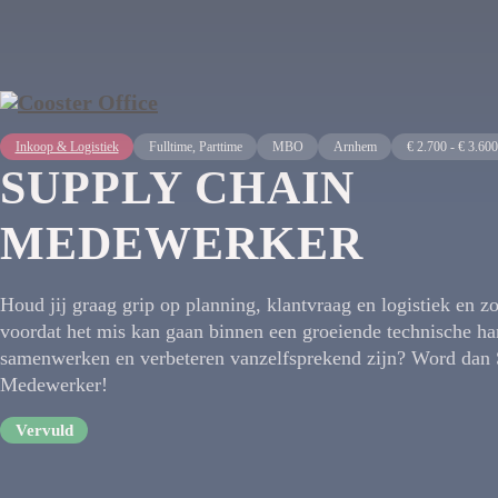
Inkoop & Logistiek
Fulltime, Parttime
MBO
Arnhem
€ 2.700 - € 3.600
SUPPLY CHAIN
MEDEWERKER
Houd jij graag grip op planning, klantvraag en logistiek en zor
voordat het mis kan gaan binnen een groeiende technische ha
samenwerken en verbeteren vanzelfsprekend zijn? Word dan
Medewerker!
Vervuld