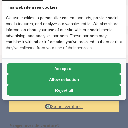
This website uses cookies
OVER HET BEDRIJF
We use cookies to personalize content and ads, provide social
media features, and analyze our website traffic. We also share
information about your use of our site with our social media,
advertising, and analytics partners. These partners may
combine it with other information you've provided to them or that
ARBEIDSVOORWAARDEN
they've collected from your use of their services.
Accept all
SOLLICITEER NU ALS SENIOR
Allow selection
INTERCEDENT OFFICE /
Reject all
FINANCE
Solliciteer direct
Vragen over de vacature?