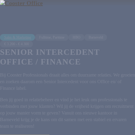
Sales & Marketing
Fulltime, Parttime
HBO
Barneveld
€ 3.200 - € 4.300
SENIOR INTERCEDENT
OFFICE / FINANCE
Bij Cooster Professionals draait alles om duurzame relaties. We groeien
en zoeken daarom een Senior Intercedent voor ons Office en/ of
Finance label.
Ben jij goed in relatiebeheer en vind je het leuk om professionals te
verbinden met jouw klanten? Wil jij de vrijheid krijgen om recruitment
op jouw manier vorm te geven? Vanuit ons nieuwe kantoor in
Barneveld krijg je de kans om dit samen met een stabiel en ervaren
team te realiseren!