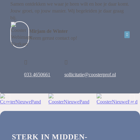
Samen ontdekken we waar je heen wilt en hoe je daar komt.
Jouw groei, op jouw manier. Wij begeleiden je daar graag
bij.
Mirjam de Winter
Neem gerust contact op!
033 4650661
sollicitatie@coosterprof.nl
STERK IN MIDDEN-