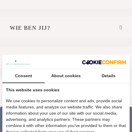
WIE BEN JIJ?
OVER HET BEDRIJF
Consent
About cookies
Details
ARBEIDSVOORWAARDEN
This website uses cookies
We use cookies to personalize content and ads, provide social
media features, and analyze our website traffic. We also share
information about your use of our site with our social media,
SOLLICITEER NU ALS
advertising, and analytics partners. These partners may
combine it with other information you've provided to them or that
PROJECTLEIDER
they've collected from your use of their services.