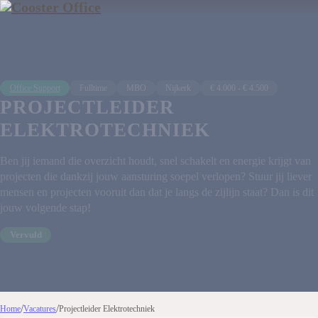
Office Support
Fulltime
MBO
Nijkerk
€ 4.000 - € 4.500
PROJECTLEIDER
ELEKTROTECHNIEK
Ben jij iemand die overzicht houdt, snel schakelt en energie krijgt van
projecten die dankzij jouw aansturing soepel verlopen? Stuur jij liever
mensen en projecten vooruit dan dat je langs de zijlijn staat? Dan is dit
jouw volgende stap!
Vervuld
/
/
Home
Vacatures
Projectleider Elektrotechniek