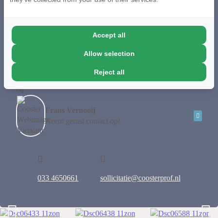
ELEKTROTECHNIEK
Vervuld
Accept all
Allow selection
Vragen over de vacature?
Samen ontdekken we waar je heen wilt en hoe je daar komt.
Reject all
Jouw groei, op jouw manier. Wij begeleiden je daar graag
bij.
Frans Vernooij
Neem gerust contact op!
033 4650661
sollicitatie@coosterprof.nl