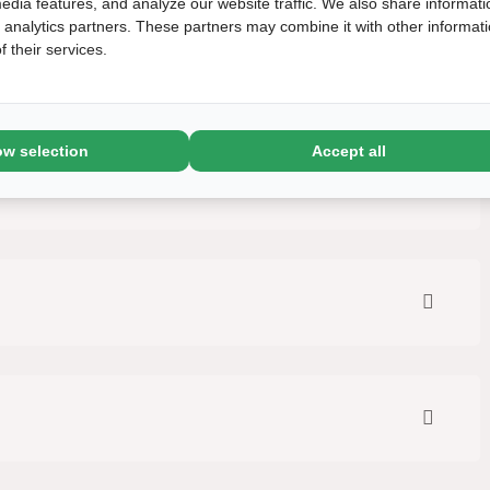
edia features, and analyze our website traffic. We also share informati
d analytics partners. These partners may combine it with other informat
merciële aspect zit vooral in het meedenken met de
 their services.
erkoop.
ow selection
Accept all