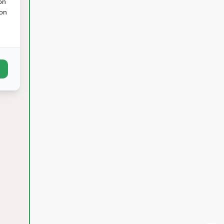
on
ion