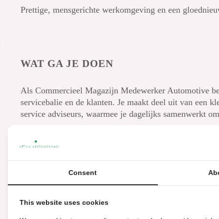
Prettige, mensgerichte werkomgeving en een gloednie
WAT GA JE DOEN
Als Commercieel Magazijn Medewerker Automotive ben j
servicebalie en de klanten. Je maakt deel uit van een kl
service adviseurs, waarmee je dagelijks samenwerkt om 
Verwerken van onderdelenbestellingen die binnenk
Klanten en collega’s adviseren bij het vinden van d
Bestellen van onderdelen en bewaken van levertij
Correcte administratieve verwerking van orders, l
Consent
Ab
Ontvangen en controleren van binnenkomende go
Orders verzendklaar maken en gereedzetten voor u
This website uses cookies
Het magazijn overzichtelijk houden en bijdragen aa
Dagelijks afstemmen met logistieke collega’s en se