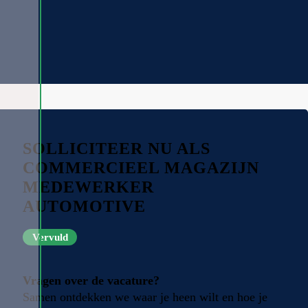
SOLLICITEER NU ALS
COMMERCIEEL MAGAZIJN
MEDEWERKER
AUTOMOTIVE
Vervuld
Vragen over de vacature?
Samen ontdekken we waar je heen wilt en hoe je