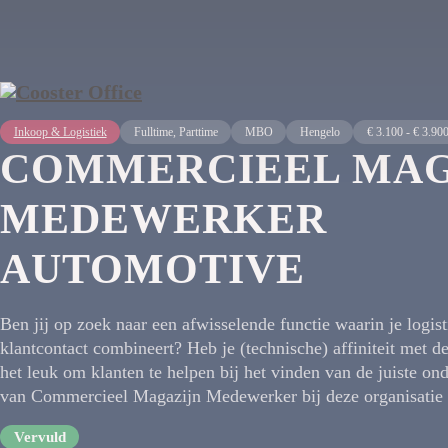
Inkoop & Logistiek
Fulltime, Parttime
MBO
Hengelo
€ 3.100 - € 3.90
COMMERCIEEL MAG
MEDEWERKER
AUTOMOTIVE
Ben jij op zoek naar een afwisselende functie waarin je logist
klantcontact combineert? Heb je (technische) affiniteit met d
het leuk om klanten te helpen bij het vinden van de juiste on
van Commercieel Magazijn Medewerker bij deze organisatie i
Vervuld