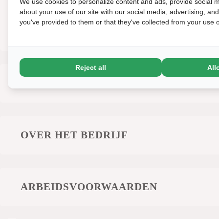
We use cookies to personalize content and ads, provide social m
about your use of our site with our social media, advertising, an
De functie is technisch en praktisch van aard. Het com
you've provided to them or that they've collected from your use of
klant en het bieden van goede service, niet in actieve v
Reject all
All
WIE BEN JIJ?
OVER HET BEDRIJF
ARBEIDSVOORWAARDEN