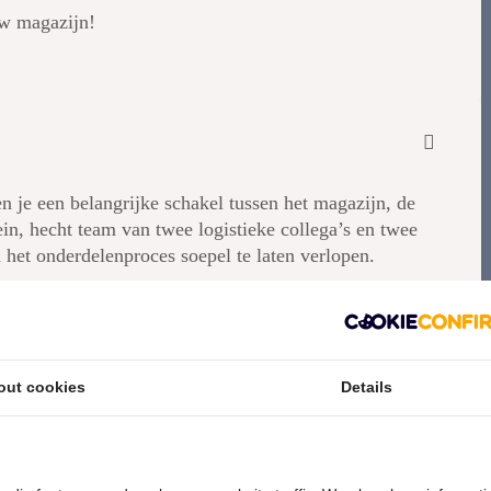
uw magazijn!
e een belangrijke schakel tussen het magazijn, de
ein, hecht team van twee logistieke collega’s en twee
het onderdelenproces soepel te laten verlopen.
omen via de website en telefonisch;
e juiste spareparts;
den en beschikbaarheid;
everingen en voorraadmutaties;
out cookies
Details
ederen;
itlevering;
n een efficiënt logistiek proces;
rvice adviseurs aan de balie.