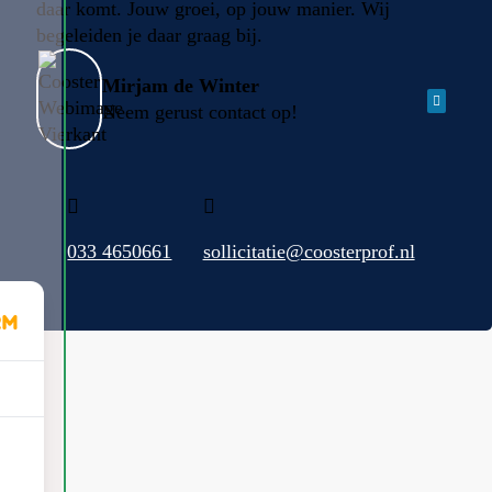
daar komt. Jouw groei, op jouw manier. Wij
begeleiden je daar graag bij.
Mirjam de Winter
Neem gerust contact op!
033 4650661
sollicitatie@coosterprof.nl