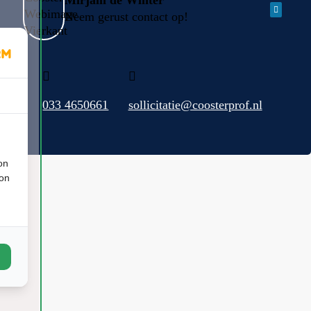
Mirjam de Winter
Neem gerust contact op!
033 4650661
sollicitatie@coosterprof.nl
on
ion