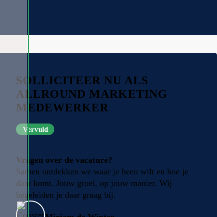
SOLLICITEER NU ALS
ALLROUND MARKETING
MEDEWERKER
Vervuld
Vragen over de vacature?
Samen ontdekken we waar je heen wilt en hoe je
daar komt. Jouw groei, op jouw manier. Wij
begeleiden je daar graag bij.